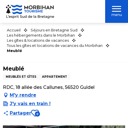
Aller
au
menu
contenu
principal
Accueil
Séjours en Bretagne Sud
Les hébergements dans le Morbihan
Les gîtes & locations de vacances
Tous les gîtes et locations de vacances du Morbihan
Meublé
Meublé
MEUBLÉS ET GÎTES
APPARTEMENT
RDC, 18 allée des Callunes, 56520 Guidel
M'y rendre
J'y vais en train !
Ajouter aux favoris
Partager