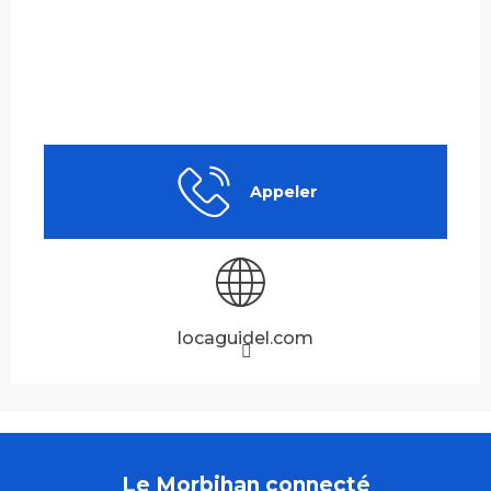
Appeler
locaguidel.com
Le Morbihan connecté