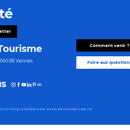
té
letter
Comment venir ?
Tourisme
e 56038 Vannes
Foire aux question
us
HOTOTHÈQUE
MORBIHAN AFFAIRES
MORBIHAN.FR