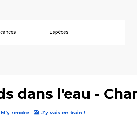
acances
Espèces
eds dans l'eau - Ch
M'y rendre
J'y vais en train !