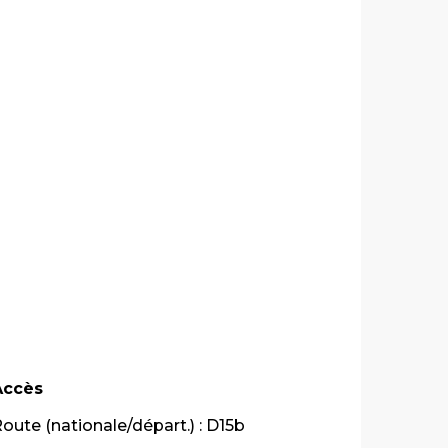
Accès
Accès
oute (nationale/départ.) : D15b