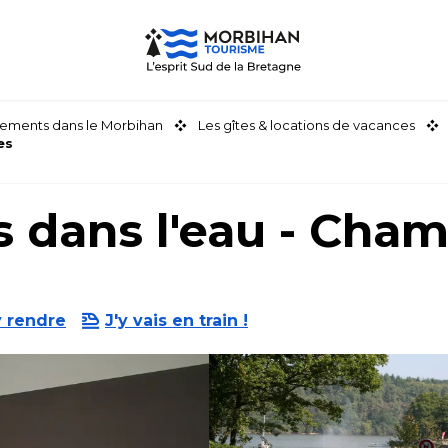
ements dans le Morbihan
Les gîtes & locations de vacances
es
s dans l'eau - Cha
y rendre
J'y vais en train !