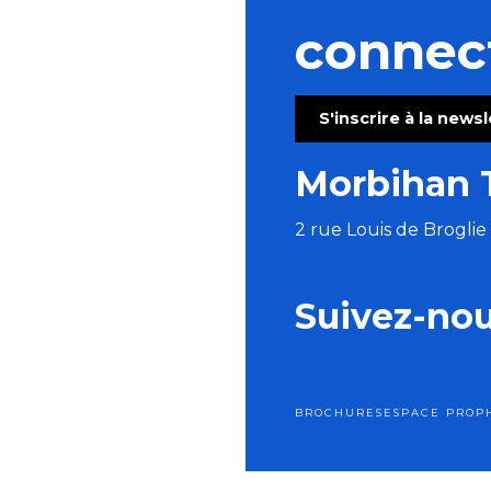
connec
S'inscrire à la news
Morbihan 
2 rue Louis de Brogli
Suivez-no
BROCHURES
ESPACE PRO
P