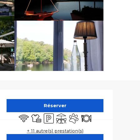
Ouverture et co
Réserver
WiFi
Draps et linge
Parking
Terrasse
Animaux acceptés
Restaurant
+ 11 autre(s) prestation(s)