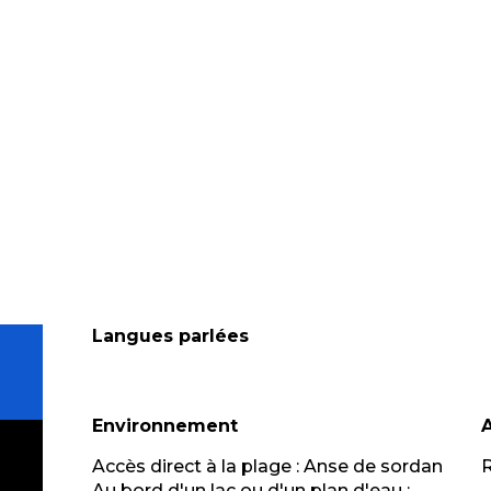
Langues parlées
Langues parlées
Environnement
Environnement
Accès direct à la plage :
Anse de sordan
R
Au bord d'un lac ou d'un plan d'eau :