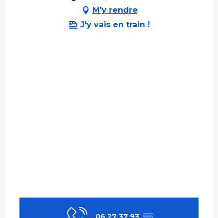
M'y rendre
J'y vais en train !
06 27 37 93
▒▒