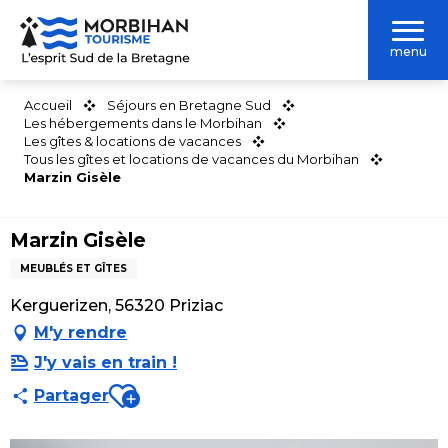
Aller
au
menu
contenu
principal
Accueil
Séjours en Bretagne Sud
Les hébergements dans le Morbihan
Les gîtes & locations de vacances
Tous les gîtes et locations de vacances du Morbihan
Marzin Gisèle
Marzin Gisèle
MEUBLÉS ET GÎTES
Kerguerizen, 56320 Priziac
M'y rendre
J'y vais en train !
Ajouter aux favoris
Partager