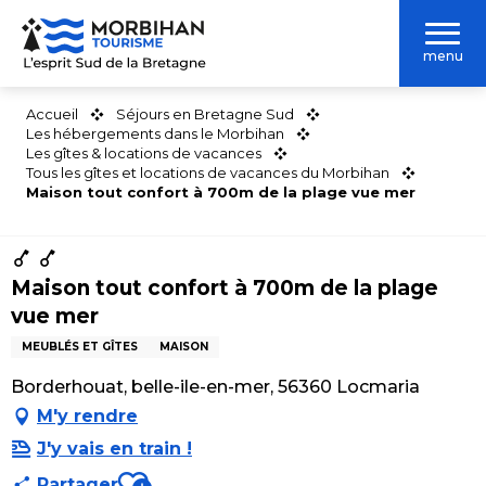
Aller
au
menu
contenu
principal
Accueil
Séjours en Bretagne Sud
Les hébergements dans le Morbihan
Les gîtes & locations de vacances
Tous les gîtes et locations de vacances du Morbihan
Maison tout confort à 700m de la plage vue mer
Maison tout confort à 700m de la plage
vue mer
MEUBLÉS ET GÎTES
MAISON
Borderhouat, belle-ile-en-mer, 56360 Locmaria
M'y rendre
J'y vais en train !
Ajouter aux favoris
Partager