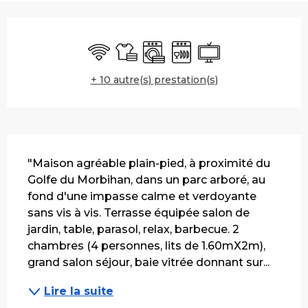
Ouverture et coordonnées
WiFi
Draps et linge
Lave linge
Lave vaisselle
Télévision
+ 10 autre(s) prestation(s)
Description
"Maison agréable plain-pied, à proximité du 
Golfe du Morbihan, dans un parc arboré, au 
fond d'une impasse calme et verdoyante 
sans vis à vis. Terrasse équipée salon de 
jardin, table, parasol, relax, barbecue. 2 
chambres (4 personnes, lits de 1.60mX2m), 
grand salon séjour, baie vitrée donnant sur...
Lire la suite