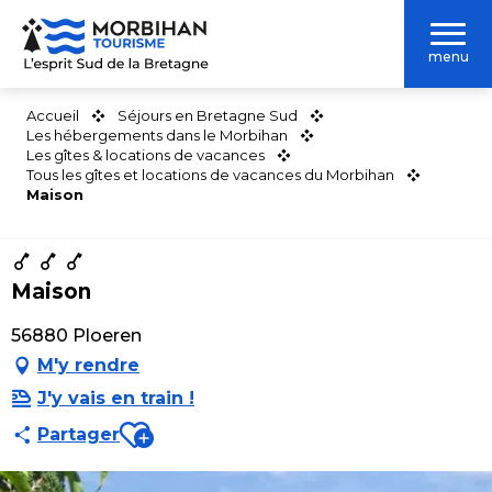
Aller
au
menu
contenu
principal
Accueil
Séjours en Bretagne Sud
Les hébergements dans le Morbihan
Les gîtes & locations de vacances
Tous les gîtes et locations de vacances du Morbihan
Maison
Maison
56880 Ploeren
M'y rendre
J'y vais en train !
Ajouter aux favoris
Partager