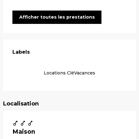
Afficher toutes les prestations
Offres de prestations
Labels
Labels
Locations CléVacances
Localisation
Maison