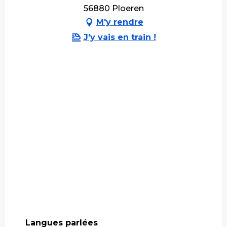
56880 Ploeren
M'y rendre
J'y vais en train !
Langues parlées
Langues parlées