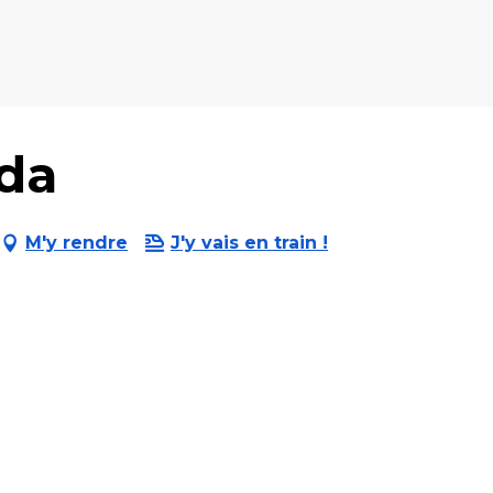
da
M'y rendre
J'y vais en train !