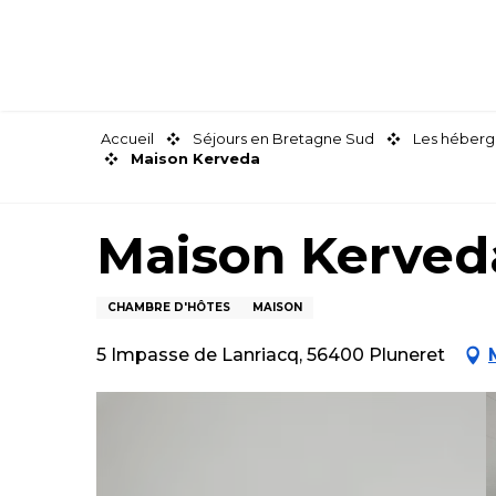
Aller
au
contenu
principal
Accueil
Séjours en Bretagne Sud
Les héberg
Maison Kerveda
Maison Kerved
CHAMBRE D'HÔTES
MAISON
5 Impasse de Lanriacq, 56400 Pluneret