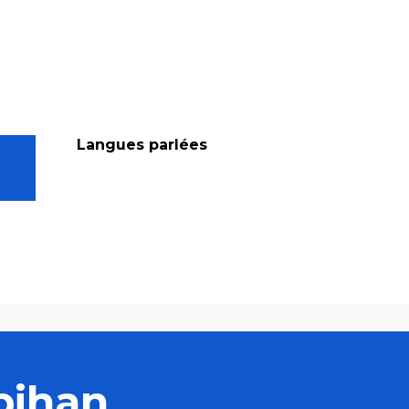
Langues parlées
Langues parlées
bihan