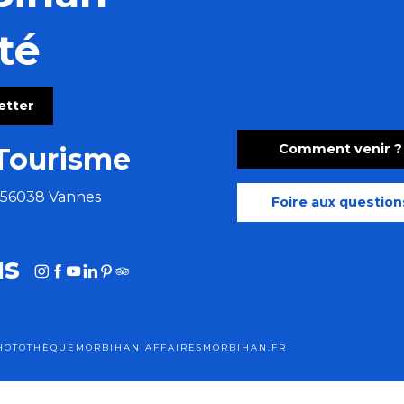
té
letter
Comment venir ?
Tourisme
e 56038 Vannes
Foire aux question
us
HOTOTHÈQUE
MORBIHAN AFFAIRES
MORBIHAN.FR