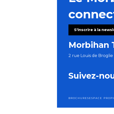
connec
S'inscrire à la news
Morbihan 
2 rue Louis de Brogli
Suivez-no
BROCHURES
ESPACE PRO
P