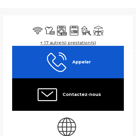
Ouverture et coordonnées
WiFi
Draps et linge
Lave linge
Lave vaisselle
Jeux pour enfants / Es
Terrasse
+ 17 autre(s) prestation(s)
Appeler
Contactez-nous