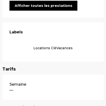
Afficher toutes les prestations
Offres de prestations
Labels
Labels
Locations CléVacances
Tarifs
Tarifs 2026
Semaine
—