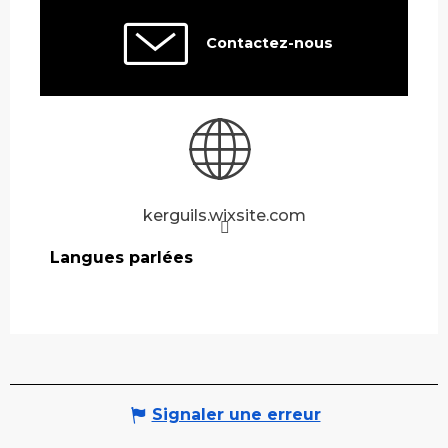
Contactez-nous
kerguils.wixsite.com
Langues parlées
Langues parlées
Signaler une erreur