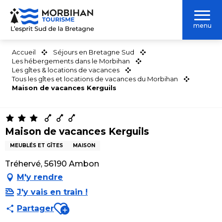
Aller
au
menu
contenu
principal
Accueil
Séjours en Bretagne Sud
Les hébergements dans le Morbihan
Les gîtes & locations de vacances
Tous les gîtes et locations de vacances du Morbihan
Maison de vacances Kerguils
Maison de vacances Kerguils
MEUBLÉS ET GÎTES
MAISON
Tréhervé, 56190 Ambon
M'y rendre
J'y vais en train !
Ajouter aux favoris
Partager