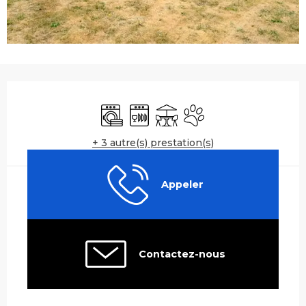
Ouverture et coordonnées
Lave linge
Lave vaisselle
Terrasse
Animaux acceptés
+ 3 autre(s) prestation(s)
Appeler
Contactez-nous