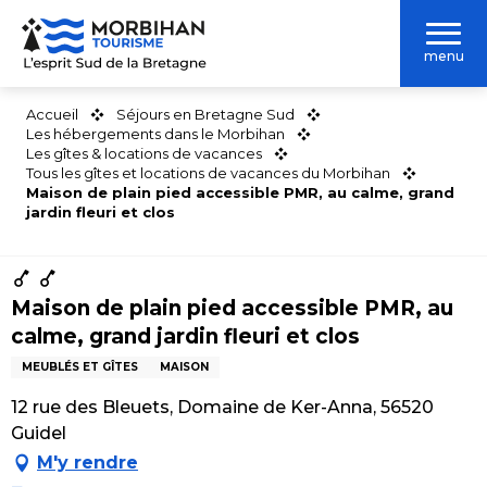
Aller
au
menu
contenu
principal
Accueil
Séjours en Bretagne Sud
Les hébergements dans le Morbihan
Les gîtes & locations de vacances
Tous les gîtes et locations de vacances du Morbihan
Maison de plain pied accessible PMR, au calme, grand
jardin fleuri et clos
Maison de plain pied accessible PMR, au
calme, grand jardin fleuri et clos
MEUBLÉS ET GÎTES
MAISON
12 rue des Bleuets, Domaine de Ker-Anna, 56520
Guidel
M'y rendre