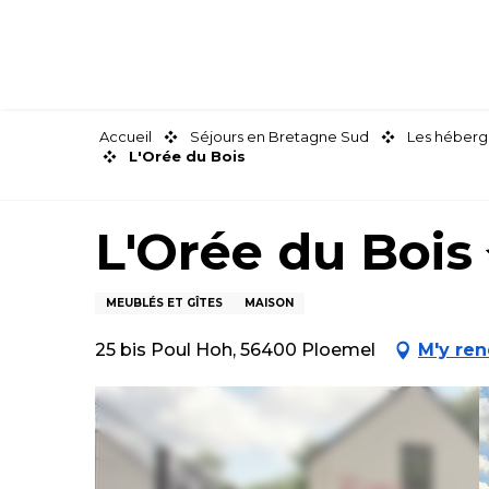
Aller
au
contenu
principal
Accueil
Séjours en Bretagne Sud
Les héberg
L'Orée du Bois
L'Orée du Bois
MEUBLÉS ET GÎTES
MAISON
25 bis Poul Hoh, 56400 Ploemel
M'y re