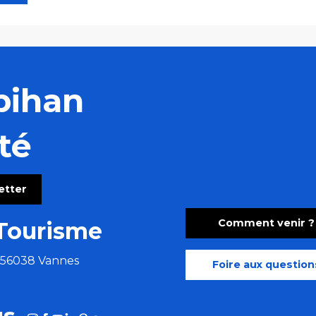
bihan
té
letter
Comment venir ?
Tourisme
e 56038 Vannes
Foire aux question