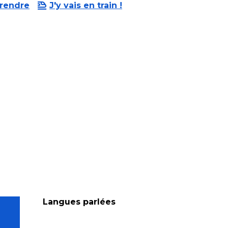
 rendre
J'y vais en train !
Langues parlées
Langues parlées