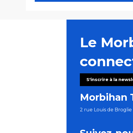
Le Mor
connec
S'inscrire à la news
Morbihan 
2 rue Louis de Brogli