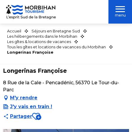
Aller
au
menu
contenu
principal
Accueil
Séjours en Bretagne Sud
Les hébergements dans le Morbihan
Les gîtes & locations de vacances
Tous les gîtes et locations de vacances du Morbihan
Longerinas Françoise
Longerinas Françoise
8 Rue de la Cale - Pencadénic, 56370 Le Tour-du-
Parc
M'y rendre
J'y vais en train !
Ajouter aux favoris
Partager