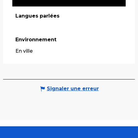
Langues parlées
Langues parlées
Environnement
Environnement
En ville
Signaler une erreur