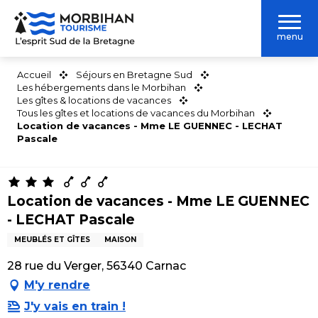
Aller
au
menu
contenu
principal
Accueil
Séjours en Bretagne Sud
Les hébergements dans le Morbihan
Les gîtes & locations de vacances
Tous les gîtes et locations de vacances du Morbihan
Location de vacances - Mme LE GUENNEC - LECHAT
Pascale
Location de vacances - Mme LE GUENNEC
- LECHAT Pascale
MEUBLÉS ET GÎTES
MAISON
28 rue du Verger, 56340 Carnac
M'y rendre
J'y vais en train !