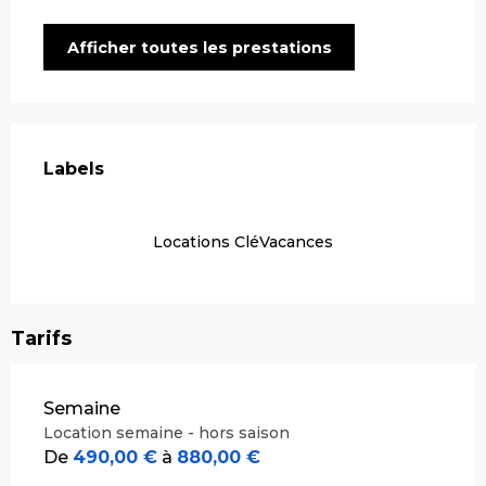
Afficher toutes les prestations
Offres de prestations
Labels
Labels
Locations CléVacances
Tarifs
Tarifs 2026
Semaine
Location semaine - hors saison
De
490,00 €
à
880,00 €