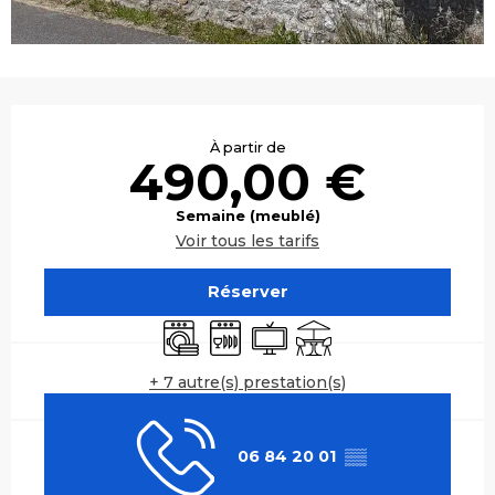
Ouverture et coordonnées
À partir de
490,00 €
Semaine (meublé)
Voir tous les tarifs
Réserver
Lave linge
Lave vaisselle
Télévision
Terrasse
+ 7 autre(s) prestation(s)
06 84 20 01
▒▒