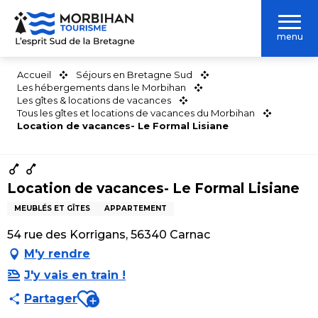
Aller
au
menu
contenu
principal
Accueil
Séjours en Bretagne Sud
Les hébergements dans le Morbihan
Les gîtes & locations de vacances
Tous les gîtes et locations de vacances du Morbihan
Location de vacances- Le Formal Lisiane
Location de vacances- Le Formal Lisiane
MEUBLÉS ET GÎTES
APPARTEMENT
54 rue des Korrigans, 56340 Carnac
M'y rendre
J'y vais en train !
Ajouter aux favoris
Partager