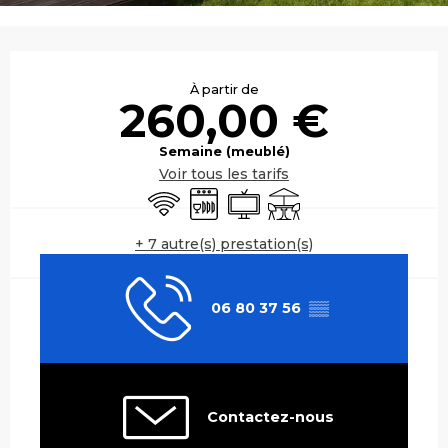
Ouverture et coordonnées
À partir de
260,00 €
Semaine (meublé)
Voir tous les tarifs
WiFi
Lave vaisselle
Télévision
Terrasse
+ 7 autre(s) prestation(s)
06 80 37 56
▒▒
Contactez-nous