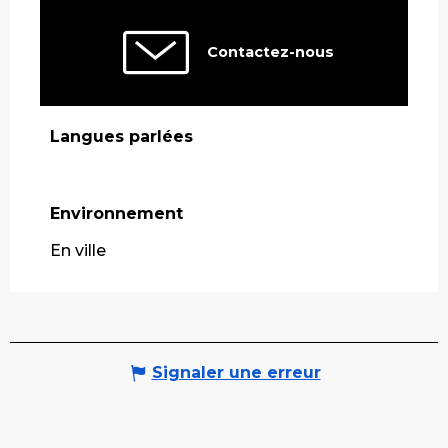
Contactez-nous
Langues parlées
Langues parlées
Environnement
Environnement
En ville
Signaler une erreur