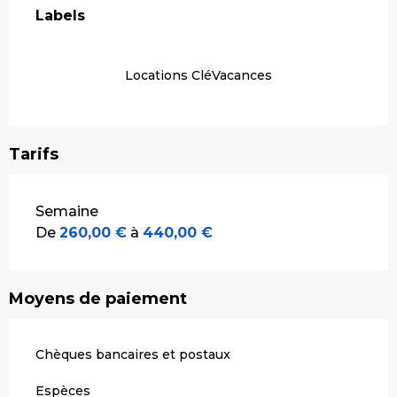
Labels
Labels
Locations CléVacances
Tarifs
Tarifs 2026
Semaine
De
260,00 €
à
440,00 €
Moyens de paiement
Chèques bancaires et postaux
Espèces