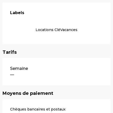
Offres de prestations
Labels
Labels
Locations CléVacances
Tarifs
Tarifs 2026
Semaine
—
Moyens de paiement
Chèques bancaires et postaux