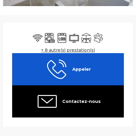
Ouverture et coordonnées
WiFi
Lave linge
Lave vaisselle
Télévision
Terrasse
Animaux accepté
+ 8 autre(s) prestation(s)
Appeler
Contactez-nous