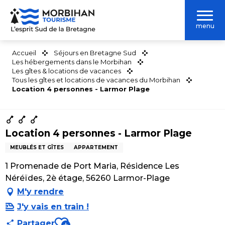
Aller
au
menu
contenu
principal
Accueil
Séjours en Bretagne Sud
Les hébergements dans le Morbihan
Les gîtes & locations de vacances
Tous les gîtes et locations de vacances du Morbihan
Location 4 personnes - Larmor Plage
Location 4 personnes - Larmor Plage
MEUBLÉS ET GÎTES
APPARTEMENT
1 Promenade de Port Maria, Résidence Les
Néréïdes, 2è étage, 56260 Larmor-Plage
M'y rendre
J'y vais en train !
Ajouter aux favoris
Partager