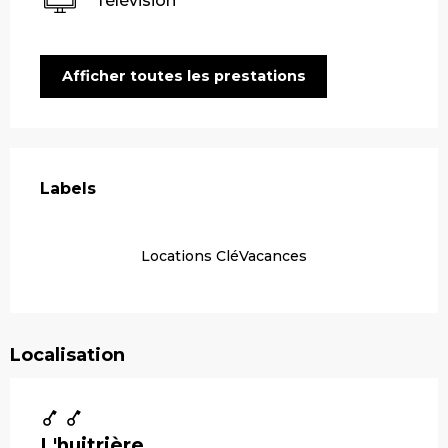
Télévision
Afficher toutes les prestations
Offres de prestations
Labels
Labels
Locations CléVacances
Localisation
L'huitrière