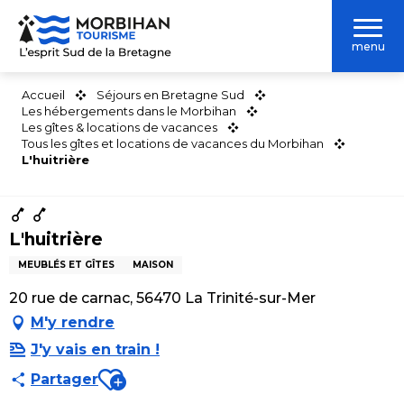
Aller
au
menu
contenu
principal
Accueil
Séjours en Bretagne Sud
Les hébergements dans le Morbihan
Les gîtes & locations de vacances
Tous les gîtes et locations de vacances du Morbihan
L'huitrière
L'huitrière
MEUBLÉS ET GÎTES
MAISON
20 rue de carnac, 56470 La Trinité-sur-Mer
M'y rendre
J'y vais en train !
Ajouter aux favoris
Partager