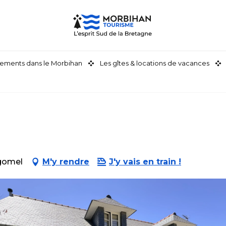
ements dans le Morbihan
Les gîtes & locations de vacances
égomel
M'y rendre
J'y vais en train !