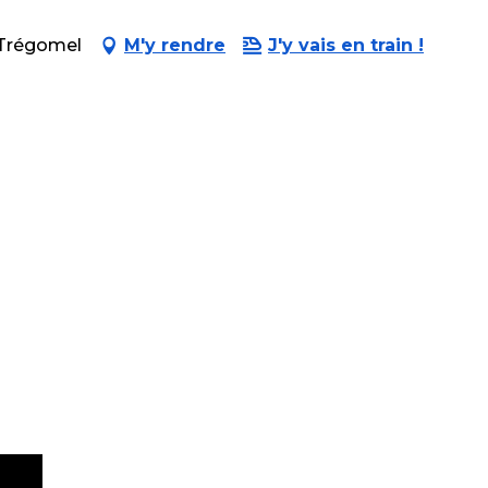
-Trégomel
M'y rendre
J'y vais en train !