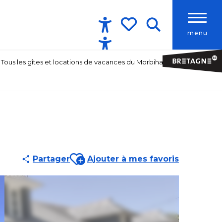
menu
Accessibilité
Recherche
Voir les favoris
Tous les gîtes et locations de vacances du Morbihan
Ajouter aux favoris
Partager
Ajouter à mes favoris