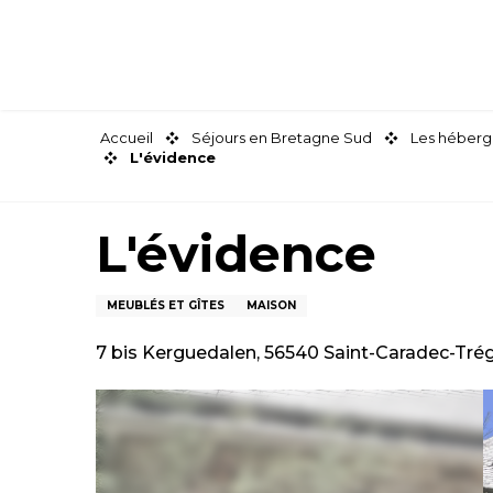
Aller
au
contenu
principal
Accueil
Séjours en Bretagne Sud
Les héberg
L'évidence
L'évidence
MEUBLÉS ET GÎTES
MAISON
7 bis Kerguedalen, 56540 Saint-Caradec-Tr