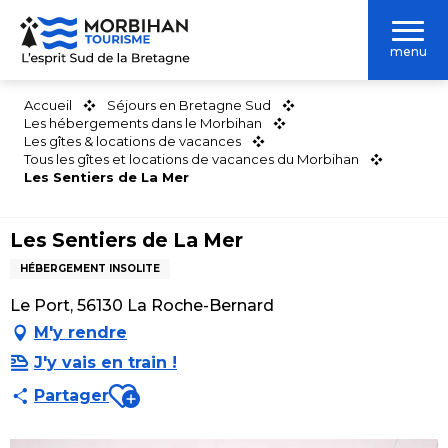
Aller
au
menu
contenu
principal
Accueil
Séjours en Bretagne Sud
Les hébergements dans le Morbihan
Les gîtes & locations de vacances
Tous les gîtes et locations de vacances du Morbihan
Les Sentiers de La Mer
Les Sentiers de La Mer
HÉBERGEMENT INSOLITE
Le Port, 56130 La Roche-Bernard
M'y rendre
J'y vais en train !
Ajouter aux favoris
Partager