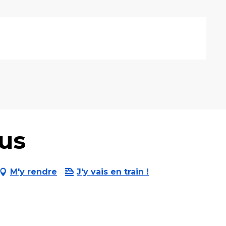
eus
M'y rendre
J'y vais en train !