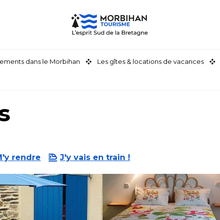
ements dans le Morbihan
Les gîtes & locations de vacances
s
'y rendre
J'y vais en train !