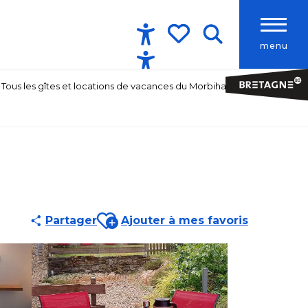
menu
Accessibilité
Recherche
Voir les favoris
Tous les gîtes et locations de vacances du Morbihan
Ajouter aux favoris
Partager
Ajouter à mes favoris