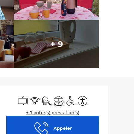
+ 9
Ouverture et co
Télévision
WiFi
Jeux pour enfants / Espace jeux
Terrasse
Accès handicapés
Accessibilité
+ 7 autre(s) prestation(s)
Appeler