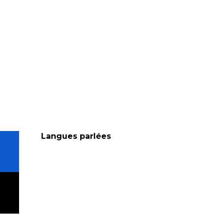
Langues parlées
Langues parlées