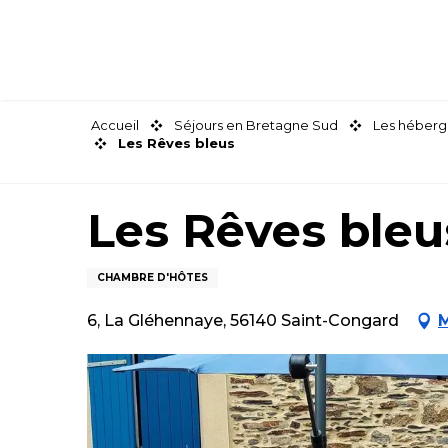
Aller
au
contenu
principal
Accueil
Séjours en Bretagne Sud
Les héberg
Les Rêves bleus
Les Rêves bleu
CHAMBRE D'HÔTES
6, La Gléhennaye, 56140 Saint-Congard
M