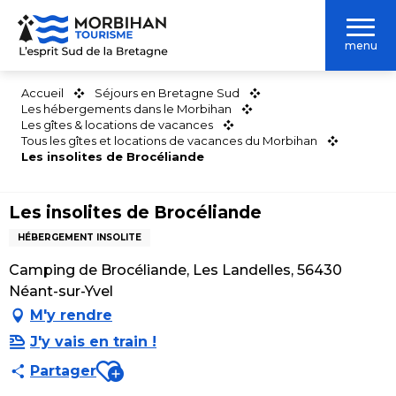
Aller
au
menu
contenu
principal
Accueil
Séjours en Bretagne Sud
Les hébergements dans le Morbihan
Les gîtes & locations de vacances
Tous les gîtes et locations de vacances du Morbihan
Les insolites de Brocéliande
Les insolites de Brocéliande
HÉBERGEMENT INSOLITE
Camping de Brocéliande, Les Landelles, 56430
Néant-sur-Yvel
M'y rendre
J'y vais en train !
Ajouter aux favoris
Partager