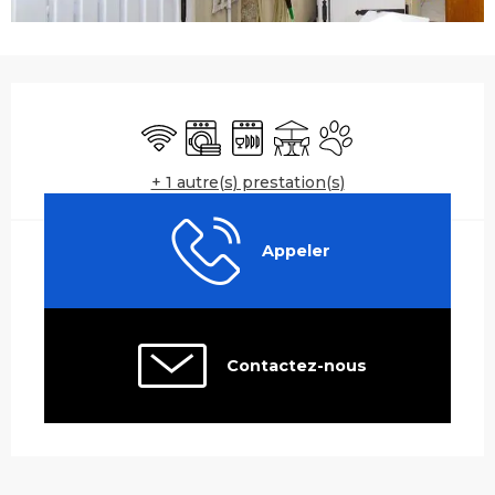
Ouverture et coordonnées
WiFi
Lave linge
Lave vaisselle
Terrasse
Animaux acceptés
+ 1 autre(s) prestation(s)
Appeler
Contactez-nous