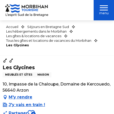
Aller
au
menu
contenu
principal
Accueil
Séjours en Bretagne Sud
Les hébergements dans le Morbihan
Les gîtes & locations de vacances
Tous les gîtes et locations de vacances du Morbihan
Les Glycines
Les Glycines
MEUBLÉS ET GÎTES
MAISON
10, Impasse de la Chaloupe, Domaine de Kercouedo,
56640 Arzon
M'y rendre
J'y vais en train !
Ajouter aux favoris
Partager