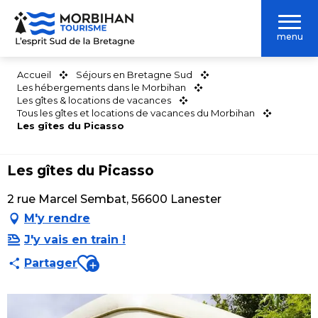
Aller
au
menu
contenu
principal
Accueil
Séjours en Bretagne Sud
Les hébergements dans le Morbihan
Les gîtes & locations de vacances
Tous les gîtes et locations de vacances du Morbihan
Les gîtes du Picasso
Les gîtes du Picasso
2 rue Marcel Sembat, 56600 Lanester
M'y rendre
J'y vais en train !
Ajouter aux favoris
Partager