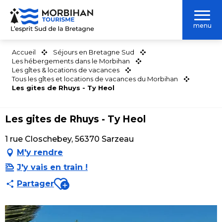
Aller
au
menu
contenu
principal
Accueil
Séjours en Bretagne Sud
Les hébergements dans le Morbihan
Les gîtes & locations de vacances
Tous les gîtes et locations de vacances du Morbihan
Les gites de Rhuys - Ty Heol
Les gites de Rhuys - Ty Heol
1 rue Closchebey, 56370 Sarzeau
M'y rendre
J'y vais en train !
Ajouter aux favoris
Partager