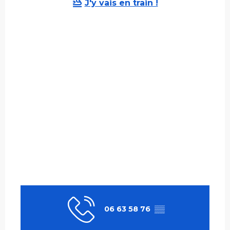
J'y vais en train !
06 63 58 76
▒▒