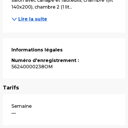
salon avec canapé et fauteuils, chambre 1(lit 
140x200), chambre 2 (1 lit...
Lire la suite
Informations légales
Informations légales
Numéro d'enregistrement :
56240000238OM
Tarifs
Tarifs 2026
Semaine
—