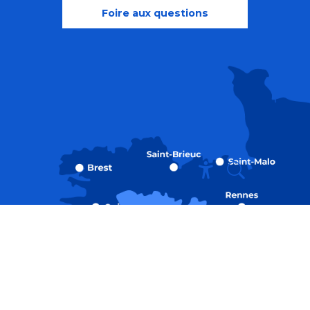
Foire aux questions
Recherche
Accessibili