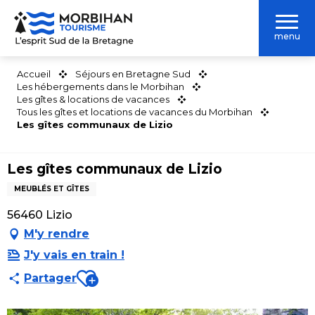
Aller
au
menu
contenu
principal
Accueil
Séjours en Bretagne Sud
Les hébergements dans le Morbihan
Les gîtes & locations de vacances
Tous les gîtes et locations de vacances du Morbihan
Les gîtes communaux de Lizio
Les gîtes communaux de Lizio
MEUBLÉS ET GÎTES
56460 Lizio
M'y rendre
J'y vais en train !
Ajouter aux favoris
Partager