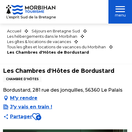
Aller
au
menu
contenu
principal
Accueil
Séjours en Bretagne Sud
Les hébergements dans le Morbihan
Les gîtes & locations de vacances
Tous les gîtes et locations de vacances du Morbihan
Les Chambres d'Hôtes de Bordustard
Les Chambres d'Hôtes de Bordustard
CHAMBRE D'HÔTES
Bordustard, 281 rue des jonquilles, 56360 Le Palais
M'y rendre
J'y vais en train !
Ajouter aux favoris
Partager