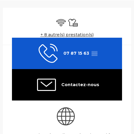
Ouverture et coordonnées
WiFi
Draps et linge
+ 8 autre(s) prestation(s)
07 87 15 63
▒▒
Contactez-nous