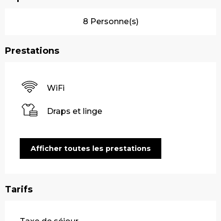
8 Personne(s)
Prestations
WiFi
Draps et linge
Afficher toutes les prestations
Tarifs
Tarifs 2026