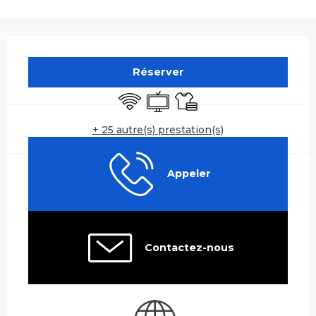
Ouverture et coordonnées
Réserver
WiFi
Télévision
Draps et linge
+ 25 autre(s) prestation(s)
Appeler
Contactez-nous