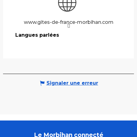
www.gites-de-france-morbihan.com
Langues parlées
Langues parlées
Signaler une erreur
Le Morbihan connecté