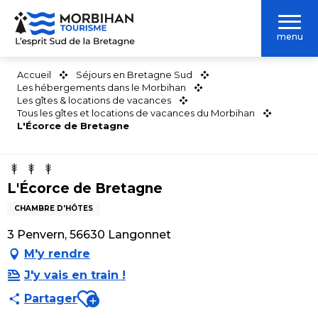
Aller
au
menu
contenu
principal
Accueil
Séjours en Bretagne Sud
Les hébergements dans le Morbihan
Les gîtes & locations de vacances
Tous les gîtes et locations de vacances du Morbihan
L'Écorce de Bretagne
L'Écorce de Bretagne
CHAMBRE D'HÔTES
3 Penvern, 56630 Langonnet
M'y rendre
J'y vais en train !
Ajouter aux favoris
Partager