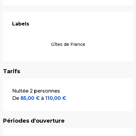
Offres de prestations
Labels
Labels
Gîtes de France
Tarifs
Tarifs 2026
Nuitée 2 personnes
De
85,00 €
à
110,00 €
Périodes d'ouverture