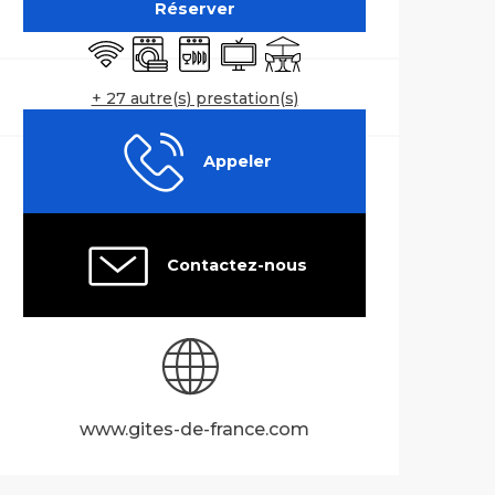
Réserver
WiFi
Lave linge
Lave vaisselle
Télévision
Terrasse
+ 27 autre(s) prestation(s)
Appeler
Contactez-nous
www.gites-de-france.com