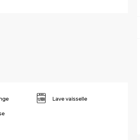
inge
Lave vaisselle
se