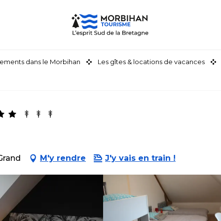
ements dans le Morbihan
Les gîtes & locations de vacances
Grand
M'y rendre
J'y vais en train !