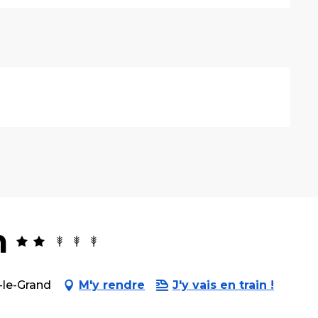
n
-le-Grand
M'y rendre
J'y vais en train !