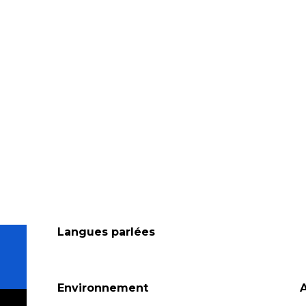
Langues parlées
Langues parlées
Environnement
Environnement