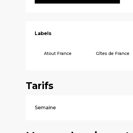
Offres de pre
Labels
Labels
Atout France
Gîtes de France
Tarifs
Tarifs 2026
Semaine