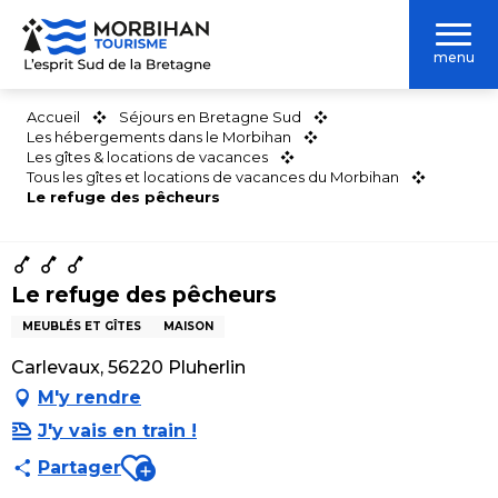
Aller
au
menu
contenu
principal
Accueil
Séjours en Bretagne Sud
Les hébergements dans le Morbihan
Les gîtes & locations de vacances
Tous les gîtes et locations de vacances du Morbihan
Le refuge des pêcheurs
Le refuge des pêcheurs
MEUBLÉS ET GÎTES
MAISON
Carlevaux, 56220 Pluherlin
M'y rendre
J'y vais en train !
Ajouter aux favoris
Partager