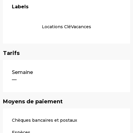
Labels
Labels
Locations CléVacances
Tarifs
Tarifs 2026
Semaine
—
Moyens de paiement
Chèques bancaires et postaux
Espèces