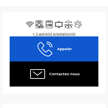
Ouverture et coordonnées
WiFi
Lave linge
Lave vaisselle
Télévision
Terrasse
Animaux accepté
+ 3 autre(s) prestation(s)
Appeler
Contactez-nous
Description