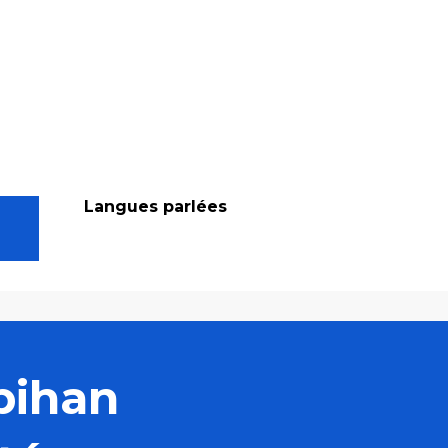
Langues parlées
Langues parlées
bihan