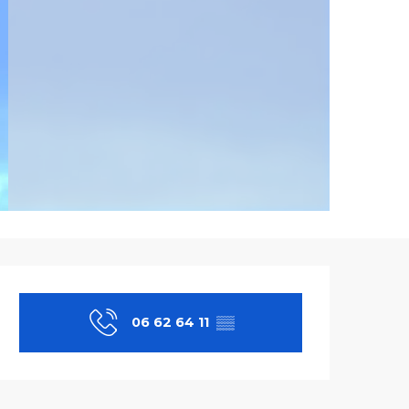
Ouverture et co
06 62 64 11
▒▒