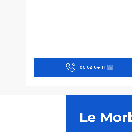
06 62 64 11
▒▒
Le Mor