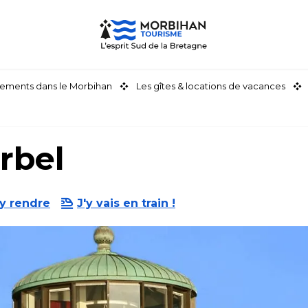
ements dans le Morbihan
Les gîtes & locations de vacances
rbel
y rendre
J'y vais en train !