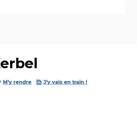
erbel
M'y rendre
J'y vais en train !