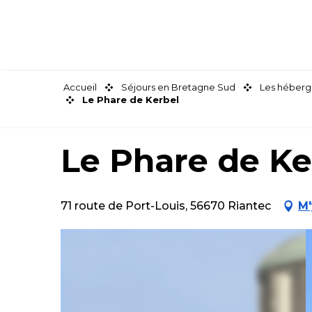
Aller
au
contenu
principal
Accueil
Séjours en Bretagne Sud
Les héberg
Le Phare de Kerbel
Le Phare de Ke
71 route de Port-Louis, 56670 Riantec
M'