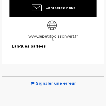
Contactez-nous
www.lepetitpoissonvert.fr
Langues parlées
Langues parlées
Signaler une erreur