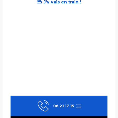
J'y vais en train !
06 21 17 15
▒▒