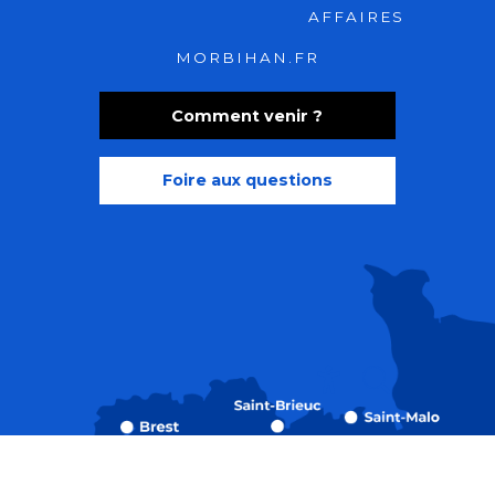
AFFAIRES
MORBIHAN.FR
Comment venir ?
Foire aux questions
Recherche
Accessibili