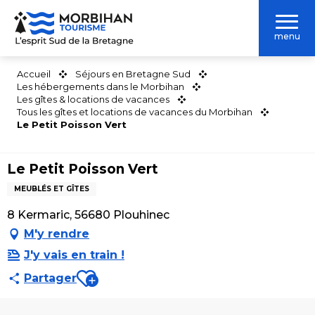
Aller
au
menu
contenu
principal
Accueil
Séjours en Bretagne Sud
Les hébergements dans le Morbihan
Les gîtes & locations de vacances
Tous les gîtes et locations de vacances du Morbihan
Le Petit Poisson Vert
Le Petit Poisson Vert
MEUBLÉS ET GÎTES
8 Kermaric, 56680 Plouhinec
M'y rendre
J'y vais en train !
Ajouter aux favoris
Partager