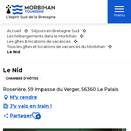
Aller
au
menu
contenu
principal
Accueil
Séjours en Bretagne Sud
Les hébergements dans le Morbihan
Les gîtes & locations de vacances
Tous les gîtes et locations de vacances du Morbihan
Le Nid
Le Nid
CHAMBRE D'HÔTES
Roserière, 59 Impasse du Verger, 56360 Le Palais
M'y rendre
J'y vais en train !
Ajouter aux favoris
Partager