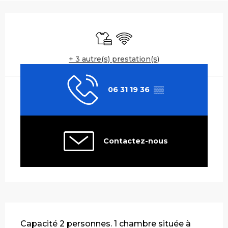
Ouverture et coordonnées
Draps et linge
WiFi
+ 3 autre(s) prestation(s)
06 31 19 36
▒▒
Contactez-nous
Description
Capacité 2 personnes. 1 chambre située à 