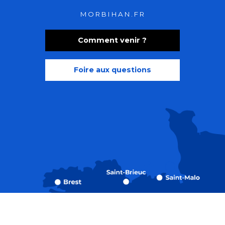
MORBIHAN.FR
Comment venir ?
Foire aux questions
Recherche
Accessibili