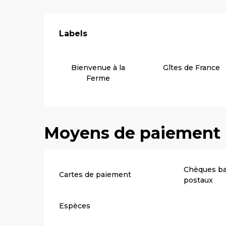
Offres de pre
Labels
Labels
Bienvenue à la
Gîtes de France
Ferme
Moyens de paiement
Chèques ba
Cartes de paiement
postaux
Espèces