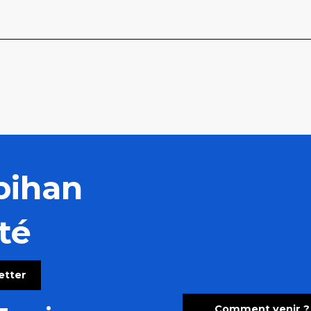
bihan
té
letter
Comment venir ?