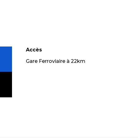
Accès
Accès
Gare Ferroviaire à 22km