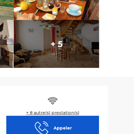
+ 5
Ouverture et co
WiFi
+ 8 autre(s) prestation(s)
Appeler