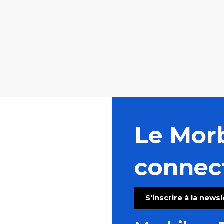
Le Mor
connec
S'inscrire à la news