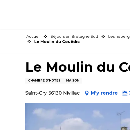
Aller
au
contenu
principal
Accueil
Séjours en Bretagne Sud
Les héberg
Le Moulin du Couëdic
Le Moulin du 
CHAMBRE D'HÔTES
MAISON
Saint-Cry, 56130 Nivillac
M'y rendre