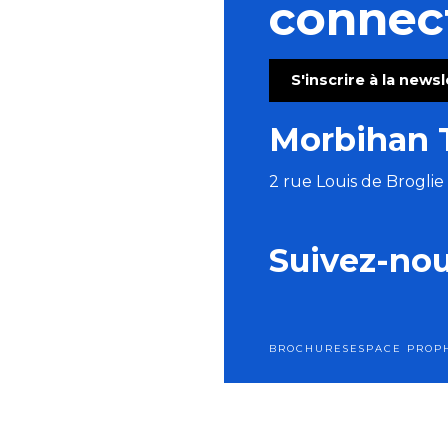
connec
S'inscrire à la news
Morbihan 
2 rue Louis de Brogli
Suivez-no
BROCHURES
ESPACE PRO
P
Men