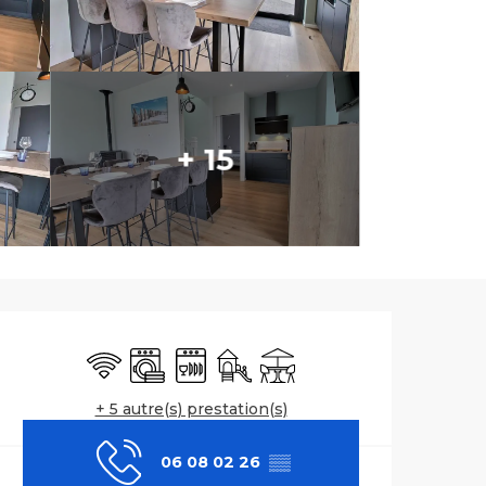
+ 15
Ouverture et co
WiFi
Lave linge
Lave vaisselle
Jeux pour enfants / Espace jeu
Terrasse
+ 5 autre(s) prestation(s)
06 08 02 26
▒▒