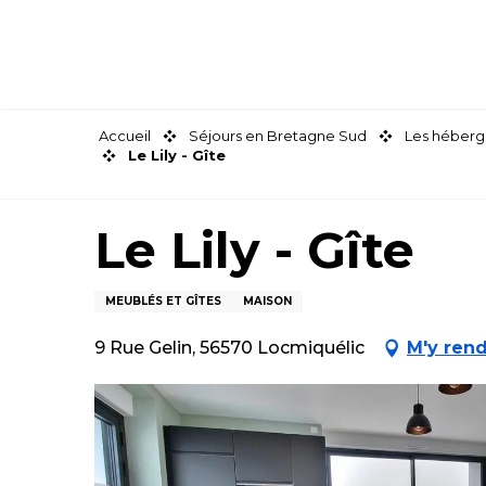
Aller
au
contenu
principal
Accueil
Séjours en Bretagne Sud
Les héberg
Le Lily - Gîte
Le Lily - Gîte
MEUBLÉS ET GÎTES
MAISON
9 Rue Gelin, 56570 Locmiquélic
M'y ren