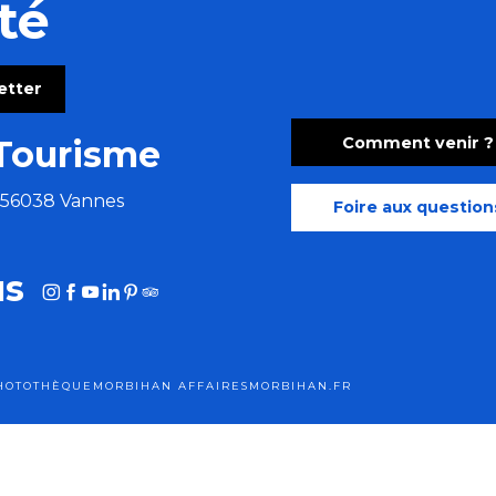
té
letter
Comment venir ?
Tourisme
e 56038 Vannes
Foire aux question
us
HOTOTHÈQUE
MORBIHAN AFFAIRES
MORBIHAN.FR
tions légales
Cookies
Plan du site
Accessibilité : site non conf