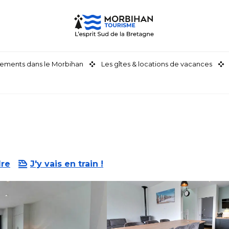
ements dans le Morbihan
Les gîtes & locations de vacances
dre
J'y vais en train !