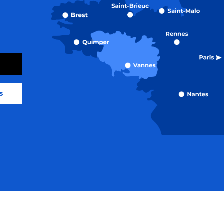
s
orme