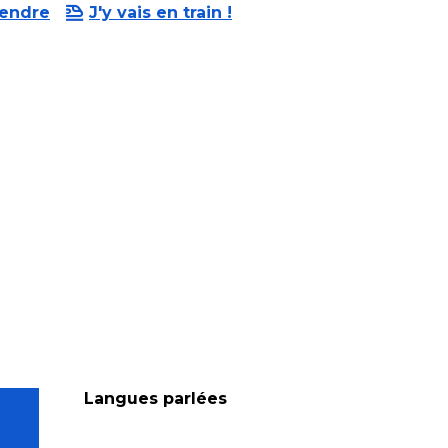
rendre
J'y vais en train !
Langues parlées
Langues parlées