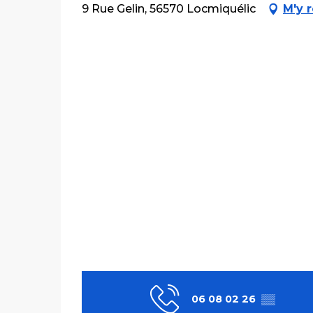
9 Rue Gelin, 56570 Locmiquélic
M'y 
06 08 02 26
▒▒