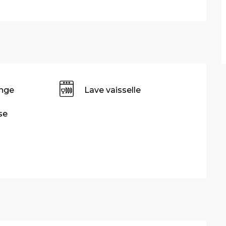
inge
Lave vaisselle
se