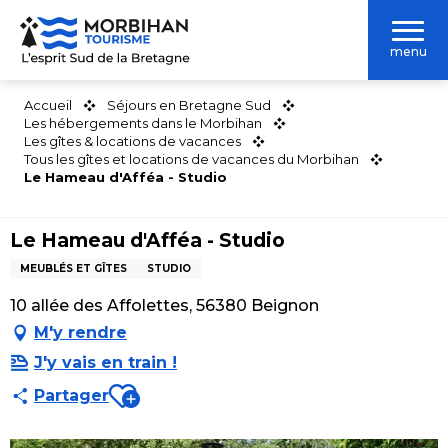
Aller
au
menu
contenu
principal
Accueil
Séjours en Bretagne Sud
Les hébergements dans le Morbihan
Les gîtes & locations de vacances
Tous les gîtes et locations de vacances du Morbihan
Le Hameau d'Afféa - Studio
Le Hameau d'Afféa - Studio
MEUBLÉS ET GÎTES
STUDIO
10 allée des Affolettes, 56380 Beignon
M'y rendre
J'y vais en train !
Ajouter aux favoris
Partager