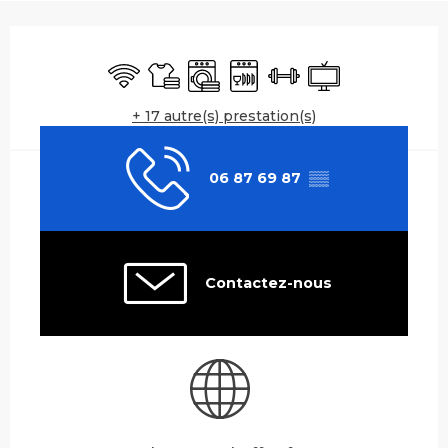
Ouverture et coordonnées
WiFi
Draps et linge
Lave linge
Lave vaisselle
Salle de sport
Télévision
+ 17 autre(s) prestation(s)
06 87 69 87
▒▒
Contactez-nous