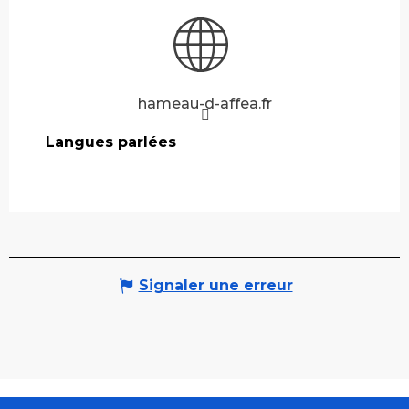
hameau-d-affea.fr
Langues parlées
Langues parlées
Signaler une erreur