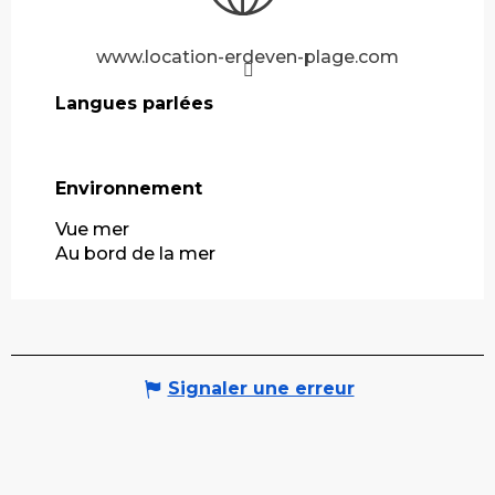
www.location-erdeven-plage.com
Langues parlées
Langues parlées
Environnement
Environnement
Vue mer
Au bord de la mer
Signaler une erreur