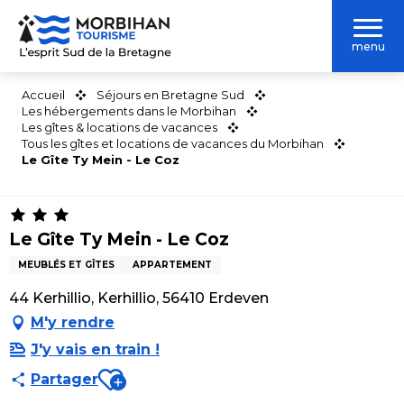
Aller
au
menu
contenu
principal
Accueil
Séjours en Bretagne Sud
Les hébergements dans le Morbihan
Les gîtes & locations de vacances
Tous les gîtes et locations de vacances du Morbihan
Le Gîte Ty Mein - Le Coz
Le Gîte Ty Mein - Le Coz
MEUBLÉS ET GÎTES
APPARTEMENT
44 Kerhillio, Kerhillio, 56410 Erdeven
M'y rendre
J'y vais en train !
Ajouter aux favoris
Partager