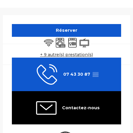
Ouverture et coordonnées
Réserver
WiFi
Lave linge
Lave vaisselle
Télévision
+ 9 autre(s) prestation(s)
07 43 30 87
▒▒
Contactez-nous