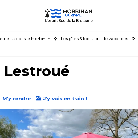
ements dans le Morbihan
Les gîtes & locations de vacances
 Lestroué
M'y rendre
J'y vais en train !