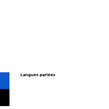
Langues parlées
Langues parlées