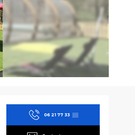
Ouverture et co
06 21 77 33
▒▒