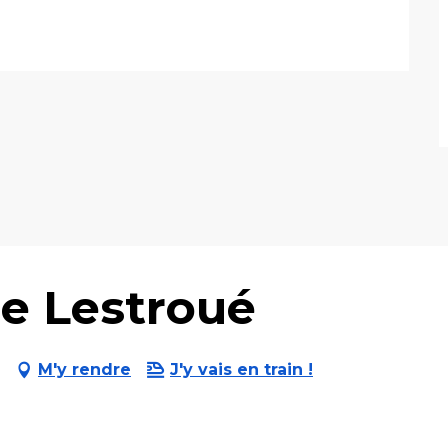
e Lestroué
M'y rendre
J'y vais en train !