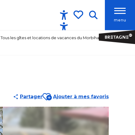
menu
Accessibilité
Recherche
Voir les favoris
Tous les gîtes et locations de vacances du Morbihan
Ajouter aux favoris
Partager
Ajouter à mes favoris