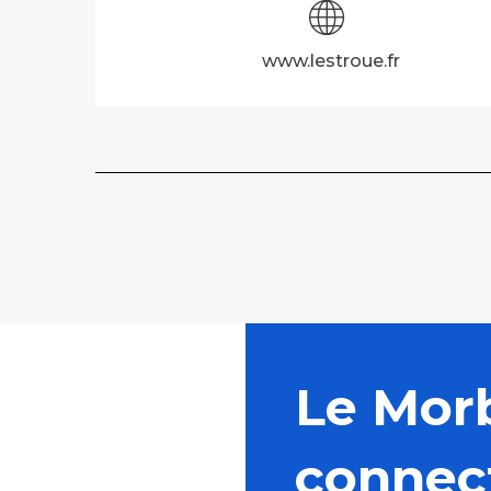
www.lestroue.fr
Le Mor
connec