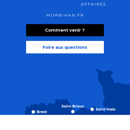
AFFAIRES
MORBIHAN.FR
Comment venir ?
Foire aux questions
Recherche
Accessibili