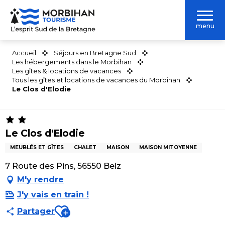
Aller
au
menu
contenu
principal
Accueil
Séjours en Bretagne Sud
Les hébergements dans le Morbihan
Les gîtes & locations de vacances
Tous les gîtes et locations de vacances du Morbihan
Le Clos d'Elodie
Le Clos d'Elodie
MEUBLÉS ET GÎTES
CHALET
MAISON
MAISON MITOYENNE
7 Route des Pins, 56550 Belz
M'y rendre
J'y vais en train !
Ajouter aux favoris
Partager