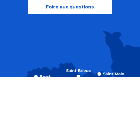
Foire aux questions
Recherche
Accessibili