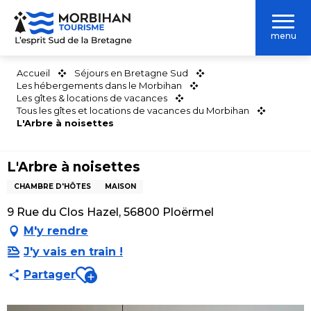
Aller
au
menu
contenu
principal
Accueil
Séjours en Bretagne Sud
Les hébergements dans le Morbihan
Les gîtes & locations de vacances
Tous les gîtes et locations de vacances du Morbihan
L'Arbre à noisettes
L'Arbre à noisettes
CHAMBRE D'HÔTES
MAISON
9 Rue du Clos Hazel, 56800 Ploërmel
M'y rendre
J'y vais en train !
Ajouter aux favoris
Partager