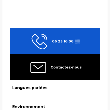
06 23 16 06
▒▒
Contactez-nous
Langues parlées
Langues parlées
Environnement
Environnement