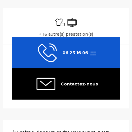
Ouverture et coordonnées
Draps et linge
Télévision
+ 16 autre(s) prestation(s)
06 23 16 06
▒▒
Contactez-nous
Description