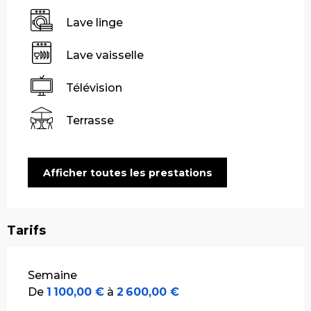
Lave linge
Lave vaisselle
Télévision
Terrasse
Afficher toutes les prestations
Tarifs
Tarifs 2026
Semaine
De
1 100,00 €
à
2 600,00 €