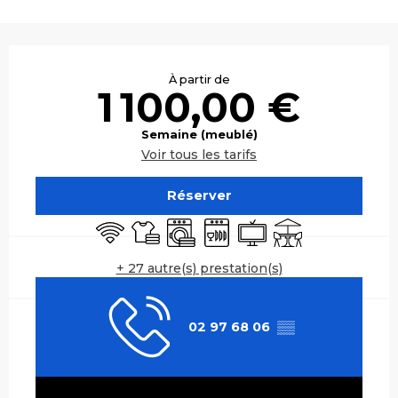
Ouverture et coordonnées
À partir de
1 100,00 €
Semaine (meublé)
Voir tous les tarifs
Réserver
WiFi
Draps et linge
Lave linge
Lave vaisselle
Télévision
Terrasse
+ 27 autre(s) prestation(s)
02 97 68 06
▒▒