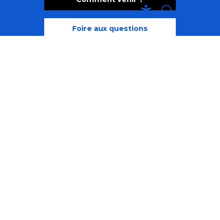
Recherche
Accessibili
Foire aux questions