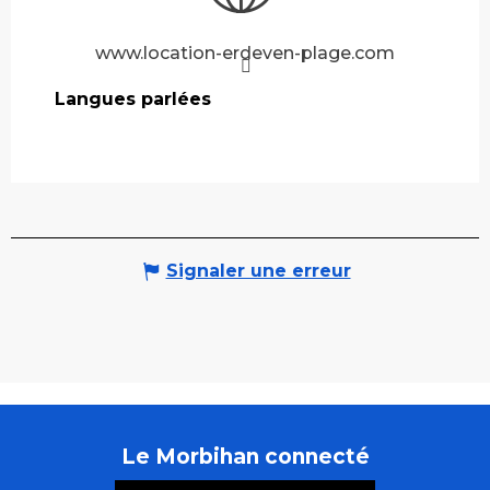
www.location-erdeven-plage.com
Langues parlées
Langues parlées
Signaler une erreur
Le Morbihan connecté