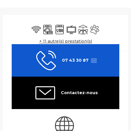
Ouverture et coordonnées
WiFi
Lave linge
Lave vaisselle
Télévision
Terrasse
Animaux accepté
+ 11 autre(s) prestation(s)
07 43 30 87
▒▒
Contactez-nous