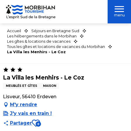
Aller
au
menu
contenu
principal
Accueil
Séjours en Bretagne Sud
Les hébergements dans le Morbihan
Les gîtes & locations de vacances
Tous les gîtes et locations de vacances du Morbihan
La Villa les Menhirs - Le Coz
La Villa les Menhirs - Le Coz
MEUBLÉS ET GÎTES
MAISON
Lisveur, 56410 Erdeven
M'y rendre
J'y vais en train !
Ajouter aux favoris
Partager