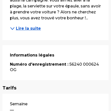
aussi la campagne. Vous aimez aller à la 
plage, la serviette sur votre épaule, sans avoir 
à prendre votre voiture ? Alors ne cherchez 
plus, vous avez trouvé votre bonheur !...
Lire la suite
Informations légales
Informations légales
Numéro d'enregistrement :
56240 000624
OG
Tarifs
Tarifs 2026
Semaine
—