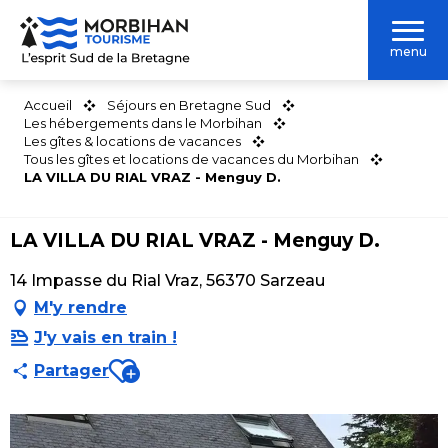
Aller
au
menu
contenu
principal
Accueil
Séjours en Bretagne Sud
Les hébergements dans le Morbihan
Les gîtes & locations de vacances
Tous les gîtes et locations de vacances du Morbihan
LA VILLA DU RIAL VRAZ - Menguy D.
LA VILLA DU RIAL VRAZ - Menguy D.
14 Impasse du Rial Vraz, 56370 Sarzeau
M'y rendre
J'y vais en train !
Ajouter aux favoris
Partager