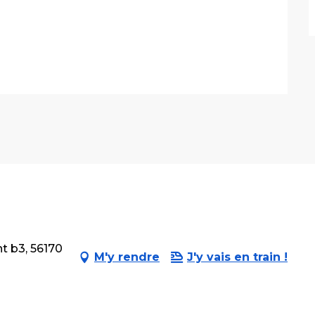
nt b3, 56170
M'y rendre
J'y vais en train !