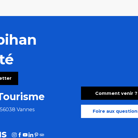
bihan
té
letter
Comment venir ?
Tourisme
e 56038 Vannes
Foire aux question
us