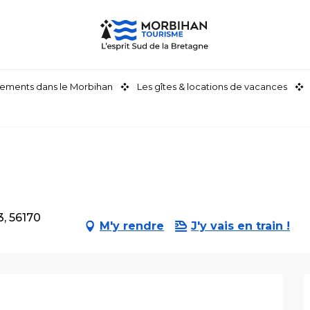
ements dans le Morbihan
Les gîtes & locations de vacances
3, 56170
M'y rendre
J'y vais en train !
stations