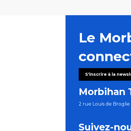
Le Mor
connec
S'inscrire à la news
Morbihan 
2 rue Louis de Brogli
Suivez-no