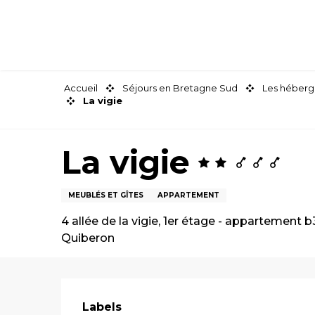
Aller
au
contenu
principal
Accueil
Séjours en Bretagne Sud
Les héberg
La vigie
La vigie
MEUBLÉS ET GÎTES
APPARTEMENT
4 allée de la vigie, 1er étage - appartement b
Quiberon
Offres de pre
Labels
Labels