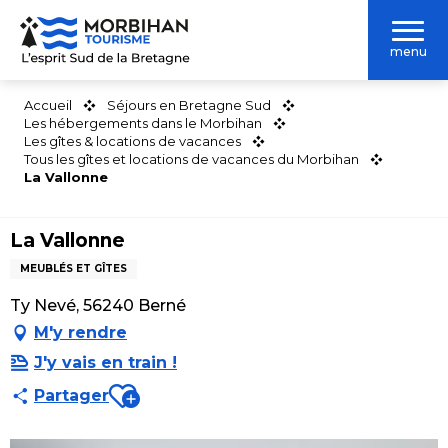
Aller
au
menu
contenu
principal
Accueil
Séjours en Bretagne Sud
Les hébergements dans le Morbihan
Les gîtes & locations de vacances
Tous les gîtes et locations de vacances du Morbihan
La Vallonne
La Vallonne
MEUBLÉS ET GÎTES
Ty Nevé, 56240 Berné
M'y rendre
J'y vais en train !
Ajouter aux favoris
Partager