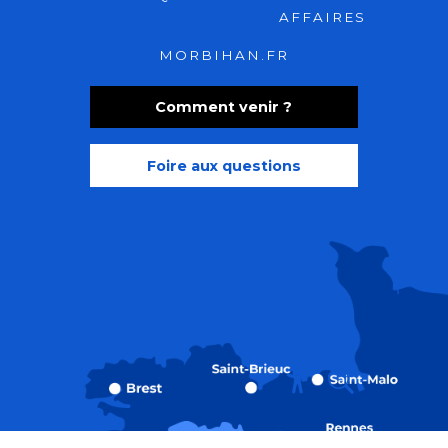
AFFAIRES
MORBIHAN.FR
Comment venir ?
Foire aux questions
Recherche
Accessibili