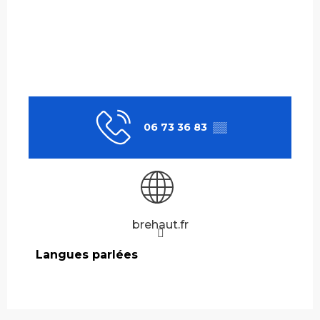
06 73 36 83
▒▒
brehaut.fr
Langues parlées
Langues parlées