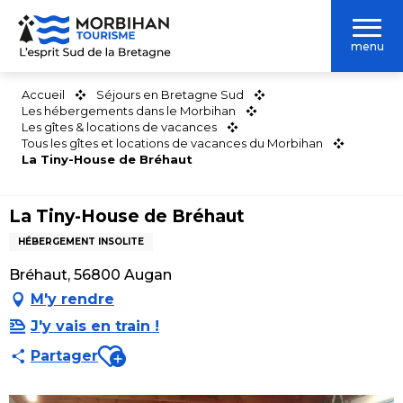
Aller
au
menu
contenu
principal
Accueil
Séjours en Bretagne Sud
Les hébergements dans le Morbihan
Les gîtes & locations de vacances
Tous les gîtes et locations de vacances du Morbihan
La Tiny-House de Bréhaut
La Tiny-House de Bréhaut
HÉBERGEMENT INSOLITE
Bréhaut, 56800 Augan
M'y rendre
J'y vais en train !
Ajouter aux favoris
Partager