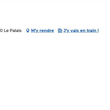
0 Le Palais
M'y rendre
J'y vais en train !