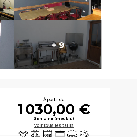
+ 9
Ouverture et co
À partir de
1 030,00 €
Semaine (meublé)
Voir tous les tarifs
WiFi
Lave linge
Lave vaisselle
Télévision
Terrasse
Animaux acceptés