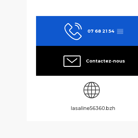
07 68 21 54
▒▒
Contactez-nous
lasaline56360.bzh