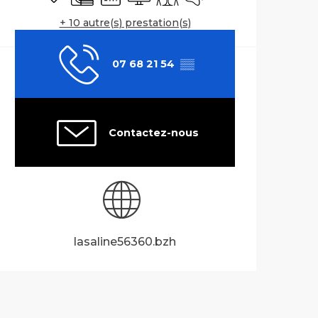
+ 10 autre(s) prestation(s)
07 68 21 54
▒▒
Contactez-nous
lasaline56360.bzh