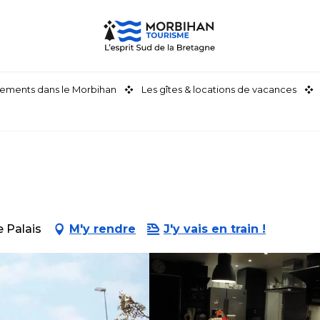
ements dans le Morbihan
Les gîtes & locations de vacances
 Palais
M'y rendre
J'y vais en train !