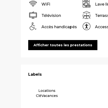
WiFi
Lave l
Télévision
Terras
Accès handicapés
Access
Afficher toutes les prestations
Offres de pre
Labels
Labels
Locations
CléVacances