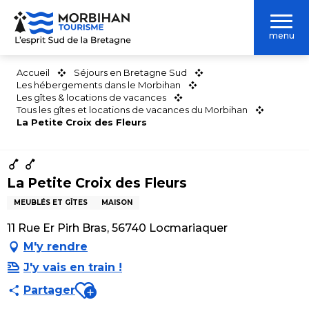
Aller
au
menu
contenu
principal
Accueil
Séjours en Bretagne Sud
Les hébergements dans le Morbihan
Les gîtes & locations de vacances
Tous les gîtes et locations de vacances du Morbihan
La Petite Croix des Fleurs
La Petite Croix des Fleurs
MEUBLÉS ET GÎTES
MAISON
11 Rue Er Pirh Bras, 56740 Locmariaquer
M'y rendre
J'y vais en train !
Ajouter aux favoris
Partager