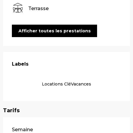
Terrasse
Afficher toutes les prestations
Offres de prestations
Labels
Labels
Locations CléVacances
Tarifs
Tarifs 2026
Semaine