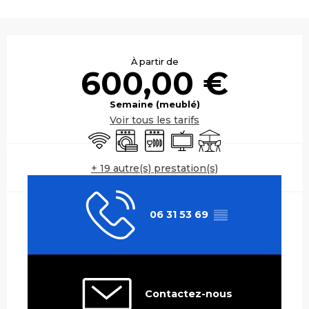
Ouverture et coordonnées
À partir de
600,00 €
Semaine (meublé)
Voir tous les tarifs
WiFi
Lave linge
Lave vaisselle
Télévision
Terrasse
+ 19 autre(s) prestation(s)
06 31 53 69
▒▒
Contactez-nous