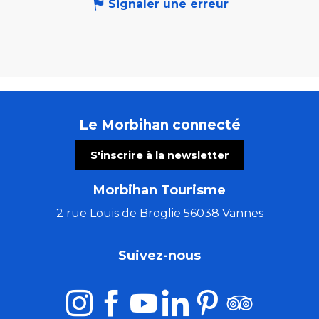
Signaler une erreur
Le Morbihan connecté
S'inscrire à la newsletter
Morbihan Tourisme
2 rue Louis de Broglie 56038 Vannes
Suivez-nous