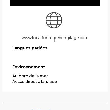
www.location-erdeven-plage.com
Langues parlées
Langues parlées
Environnement
Environnement
Au bord de la mer
Accès direct à la plage