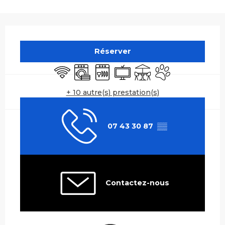
Ouverture et coordonnées
Réserver
WiFi
Lave linge
Lave vaisselle
Télévision
Terrasse
Animaux accepté
+ 10 autre(s) prestation(s)
07 43 30 87
▒▒
Contactez-nous