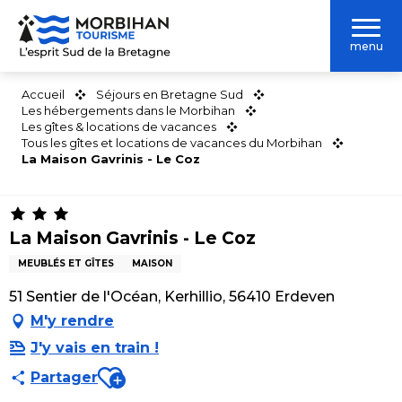
Aller
au
menu
contenu
principal
Accueil
Séjours en Bretagne Sud
Les hébergements dans le Morbihan
Les gîtes & locations de vacances
Tous les gîtes et locations de vacances du Morbihan
La Maison Gavrinis - Le Coz
La Maison Gavrinis - Le Coz
MEUBLÉS ET GÎTES
MAISON
51 Sentier de l'Océan, Kerhillio, 56410 Erdeven
M'y rendre
J'y vais en train !
Ajouter aux favoris
Partager