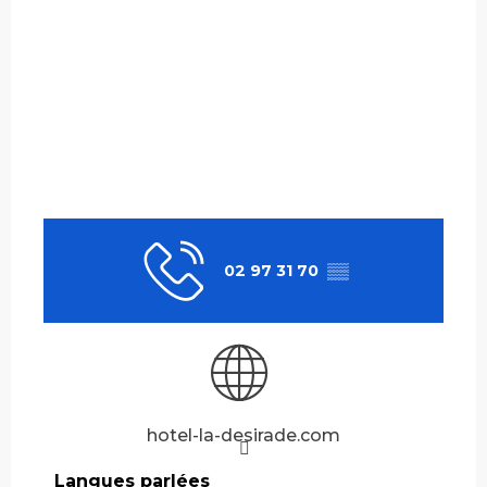
02 97 31 70
▒▒
hotel-la-desirade.com
Langues parlées
Langues parlées