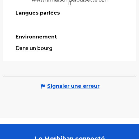
Langues parlées
Langues parlées
Environnement
Environnement
Dans un bourg
Signaler une erreur
Le Morbihan connecté