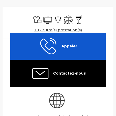
Ouverture et coordonnées
Draps et linge
Télévision
WiFi
Terrasse
Bar / Buvette
+ 12 autre(s) prestation(s)
Appeler
Contactez-nous