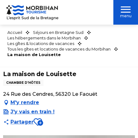
Aller
au
menu
contenu
principal
Accueil
Séjours en Bretagne Sud
Les hébergements dans le Morbihan
Les gîtes & locations de vacances
Tous les gîtes et locations de vacances du Morbihan
La maison de Louisette
La maison de Louisette
CHAMBRE D'HÔTES
24 Rue des Cendres, 56320 Le Faouët
M'y rendre
J'y vais en train !
Ajouter aux favoris
Partager