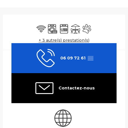
Ouverture et coordonnées
WiFi
Lave linge
Lave vaisselle
Terrasse
Animaux acceptés
+ 3 autre(s) prestation(s)
06 09 72 61
▒▒
Contactez-nous