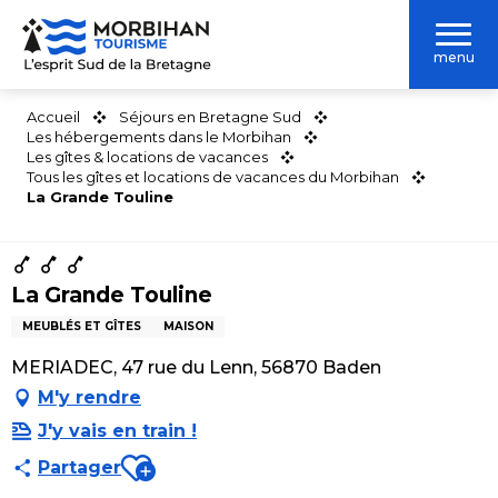
Aller
au
menu
contenu
principal
Accueil
Séjours en Bretagne Sud
Les hébergements dans le Morbihan
Les gîtes & locations de vacances
Tous les gîtes et locations de vacances du Morbihan
La Grande Touline
La Grande Touline
MEUBLÉS ET GÎTES
MAISON
MERIADEC, 47 rue du Lenn, 56870 Baden
M'y rendre
J'y vais en train !
Ajouter aux favoris
Partager