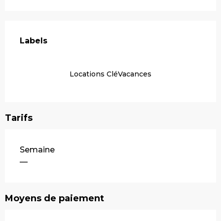
Offres de prestations
Labels
Labels
Locations CléVacances
Tarifs
Tarifs 2026
Semaine
—
Moyens de paiement