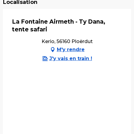
Localisation
La Fontaine Airmeth - Ty Dana,
tente safari
Kerio, 56160 Ploërdut
M'y rendre
J'y vais en train !