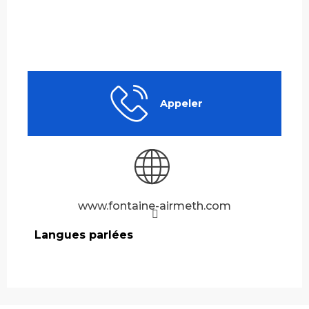
Appeler
www.fontaine-airmeth.com
Langues parlées
Langues parlées