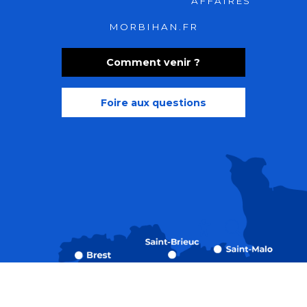
AFFAIRES
MORBIHAN.FR
Comment venir ?
Foire aux questions
Recherche
Accessibili