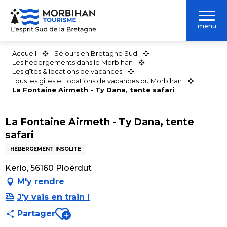
Aller
au
menu
contenu
principal
Accueil
Séjours en Bretagne Sud
Les hébergements dans le Morbihan
Les gîtes & locations de vacances
Tous les gîtes et locations de vacances du Morbihan
La Fontaine Airmeth - Ty Dana, tente safari
La Fontaine Airmeth - Ty Dana, tente
safari
HÉBERGEMENT INSOLITE
Kerio, 56160 Ploërdut
M'y rendre
J'y vais en train !
Ajouter aux favoris
Partager