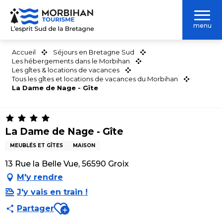
Aller
au
menu
contenu
principal
Accueil
Séjours en Bretagne Sud
Les hébergements dans le Morbihan
Les gîtes & locations de vacances
Tous les gîtes et locations de vacances du Morbihan
La Dame de Nage - Gîte
La Dame de Nage - Gîte
MEUBLÉS ET GÎTES
MAISON
13 Rue la Belle Vue, 56590 Groix
M'y rendre
J'y vais en train !
Ajouter aux favoris
Partager